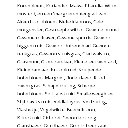
Korenbloem, Koriander, Malva, Phacelia, Witte
mosterd, en een ‘margrietenmengsel’ van
Akkerhoornbloem, Bleke klaproos, Gele
morgenster, Gestreepte witbol, Gewone brunel,
Gewone rolklaver, Gewone spurrie, Gewoon
biggenkruid, Gewoon duizendblad, Gewoon
reukgras, Gewoon struisgras, Glad walstro,
Grasmuur, Grote ratelaar, Kleine leeuwentand,
Kleine ratelaar, Knoopkruid, Kruipende
boterbloem, Margriet, Rode klaver, Rood
zwenkgras, Schapenzuring, Scherpe
boterbloem, Sint Janskruid, Smalle weegbree,
Stijf havikskruid, Veldlathyrus, Veldzuring,
Vlasbekje, Vogelwikke, Beemdkroon,
Bitterkruid, Cichorei, Geoorde zuring,
Glanshaver, Goudhaver, Groot streepzaad,