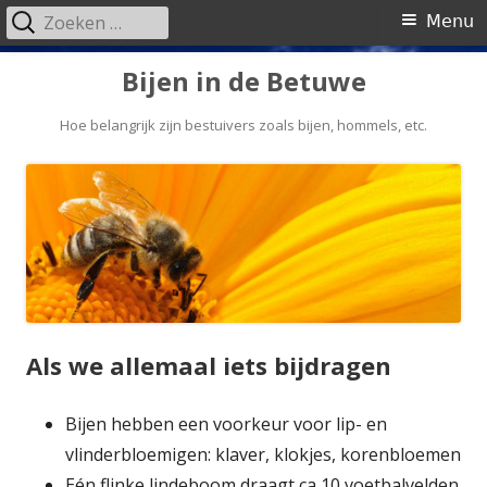
Zoeken
Primair
Menu
naar:
menu
Spring
Bijen in de Betuwe
naar
inhoud
Hoe belangrijk zijn bestuivers zoals bijen, hommels, etc.
Als we allemaal iets bijdragen
Bijen hebben een voorkeur voor lip- en
vlinderbloemigen: klaver, klokjes, korenbloemen
Eén flinke lindeboom draagt ca 10 voetbalvelden