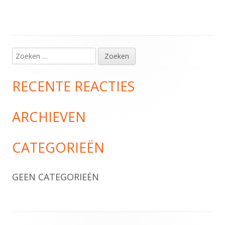
Zoeken
Hoofd
naar:
sidebar
RECENTE REACTIES
ARCHIEVEN
CATEGORIEËN
GEEN CATEGORIEËN
Footer