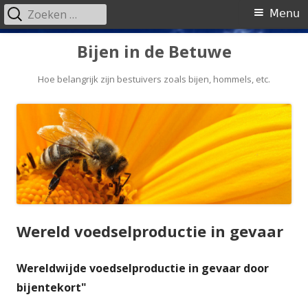
Zoeken
Primair
Menu
naar:
menu
Spring
Bijen in de Betuwe
naar
inhoud
Hoe belangrijk zijn bestuivers zoals bijen, hommels, etc.
Wereld voedselproductie in gevaar
Wereldwijde voedselproductie in gevaar door
bijentekort"