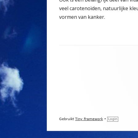
veel carotenoïden, natuurlijke k
vormen van kanker.
Footer
inhoud
Gebruikt
Tiny Framework
•
Login