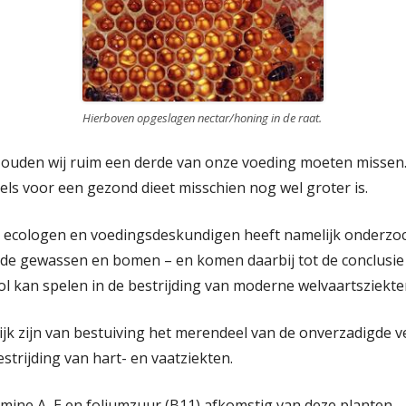
Hierboven opgeslagen nectar/honing in de raat.
zouden wij ruim een derde van onze voeding moeten missen
ls voor een gezond dieet misschien nog wel groter is.
ecologen en voedingsdeskundigen heeft namelijk onderzoch
ende gewassen en bomen – en komen daarbij tot de conclusie d
ol kan spelen in de bestrijding van moderne welvaartsziekte
jk zijn van bestuiving het merendeel van de onverzadigde ve
strijding van hart- en vaatziekten.
amine A, E en foliumzuur (B11) afkomstig van deze planten – n