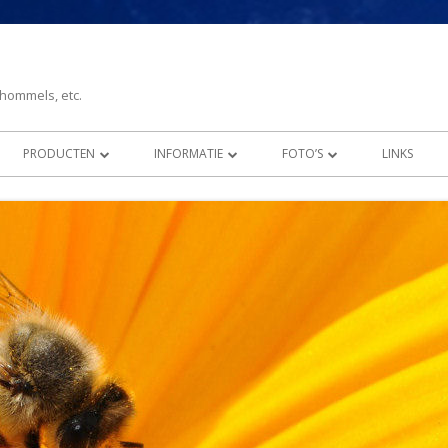
 hommels, etc.
PRODUCTEN
INFORMATIE
FOTO’S
LINKS
D GESLINGERD
BIJENWAS
ALS WE ALLEMAAL IETS BIJDRAGEN
ZWERMEN BIJEN
PTEN
KONINGINNEGELEI
WERELD VOEDSELPRODUCTIE IN
KONINGIN, DAR EN BIJ AFBEE
GEVAAR
PROPOLIS
HEEL DE NATUUR IN GEVAAR
STUIFMEEL
VRAGEN EN ANTWOORDEN
WIST U DAT?
HUIS TUIN EN BIJENWEETJES