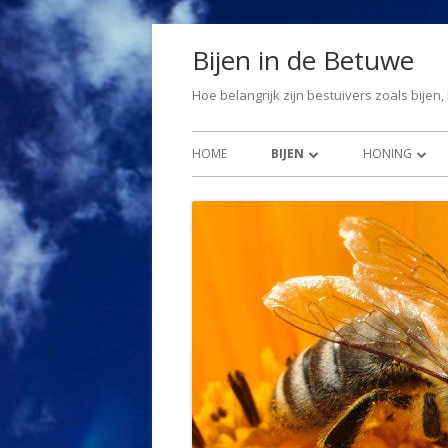
Spring
Bijen in de Betuwe
naar
inhoud
Hoe belangrijk zijn bestuivers zoals bijen,
Primair
HOME
BIJEN
HONING
menu
BIJEN
HONING KOU
BIJENVOLK SAMENSTELLING
HONINGRECE
BIJENSTERFTE