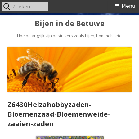
Zoeken
Primair
Menu
naar:
menu
Spring
Bijen in de Betuwe
naar
inhoud
Hoe belangrijk zijn bestuivers zoals bijen, hommels, etc.
Z6430Helzahobbyzaden-
Bloemenzaad-Bloemenweide-
zaaien-zaden