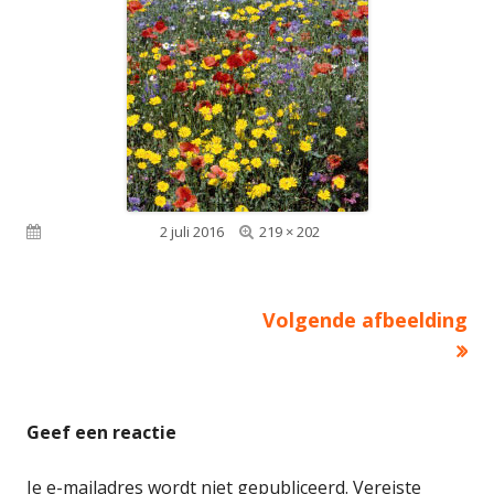
Volledige
Gepubliceerd op
2 juli 2016
219 × 202
grootte
Volgende afbeelding
Geef een reactie
Je e-mailadres wordt niet gepubliceerd.
Vereiste