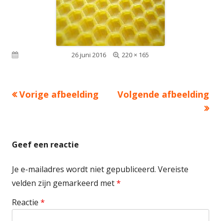
Volledige
Gepubliceerd op
26 juni 2016
220 × 165
grootte
Vorige afbeelding
Volgende afbeelding
Geef een reactie
Je e-mailadres wordt niet gepubliceerd.
Vereiste
velden zijn gemarkeerd met
*
Reactie
*