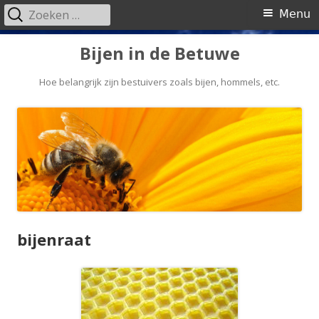
Zoeken
Primair
Menu
naar:
menu
Spring
Bijen in de Betuwe
naar
inhoud
Hoe belangrijk zijn bestuivers zoals bijen, hommels, etc.
bijenraat