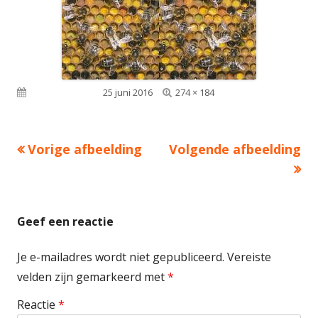
Volledige
Gepubliceerd op
25 juni 2016
274 × 184
grootte
Vorige afbeelding
Volgende afbeelding
Geef een reactie
Je e-mailadres wordt niet gepubliceerd.
Vereiste
velden zijn gemarkeerd met
*
Reactie
*