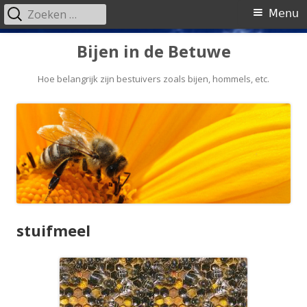
Zoeken
Primair
Menu
naar:
menu
Spring
Bijen in de Betuwe
naar
inhoud
Hoe belangrijk zijn bestuivers zoals bijen, hommels, etc.
stuifmeel