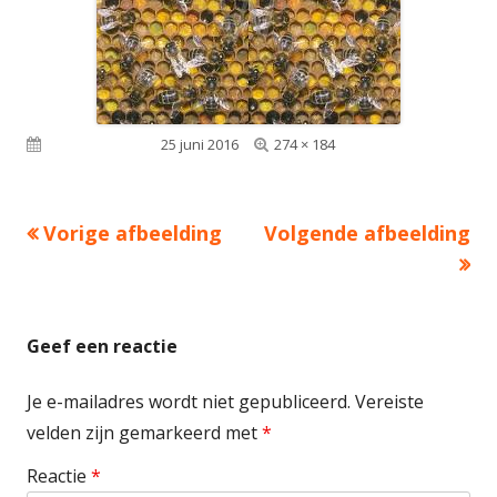
Volledige
Gepubliceerd op
25 juni 2016
274 × 184
grootte
Vorige afbeelding
Volgende afbeelding
Geef een reactie
Je e-mailadres wordt niet gepubliceerd.
Vereiste
velden zijn gemarkeerd met
*
Reactie
*