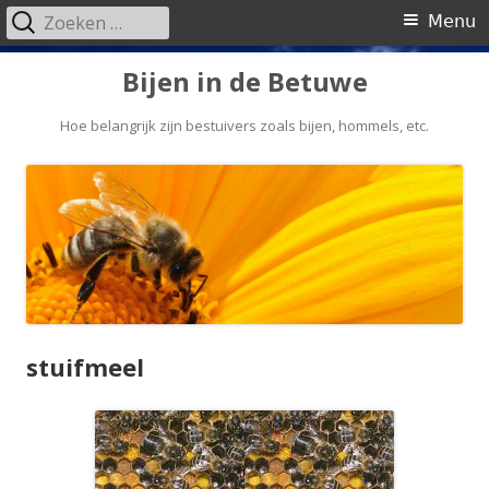
Zoeken
Primair
Menu
naar:
menu
Spring
Bijen in de Betuwe
naar
inhoud
Hoe belangrijk zijn bestuivers zoals bijen, hommels, etc.
stuifmeel